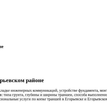
не
орьевском районе
кладке инженерных коммуникаций, устройстве фундамента, монт
ов: типа грунта, глубины и ширины траншеи, способа выполнен
сиональные услуги по копке траншей в Егорьевске и Егорьевско