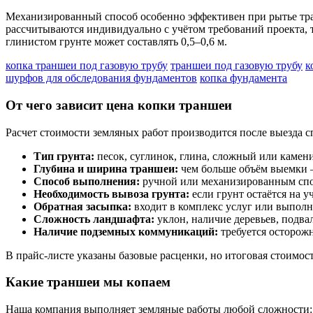
Механизированный способ особенно эффективен при рытье тра
рассчитываются индивидуально с учётом требований проекта,
глинистом грунте может составлять 0,5–0,6 м.
копка траншеи под газовую трубу
траншеи под газовую трубу
к
шурфов для обследования фундаментов
копка фундамента
От чего зависит цена копки траншеи
Расчет стоимости земляных работ производится после выезда с
Тип грунта:
песок, суглинок, глина, сложный или камен
Глубина и ширина траншеи:
чем больше объём выемки 
Способ выполнения:
ручной или механизированным спо
Необходимость вывоза грунта:
если грунт остаётся на у
Обратная засыпка:
входит в комплекс услуг или выполн
Сложность ландшафта:
уклон, наличие деревьев, подвал
Наличие подземных коммуникаций:
требуется осторож
В прайс-листе указаны базовые расценки, но итоговая стоимос
Какие траншеи мы копаем
Наша компания выполняет земляные работы любой сложности: