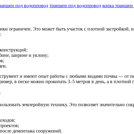
раншеи под водопровод
траншеи под водопровод
копка траншеи 
хники ограничен. Это может быть участок с плотной застройкой,
:
конструкций;
бине, ширине и уклону;
в;
шеи.
трумент и имеют опыт работы с любыми видами почвы — от пес
имер, в песке можно прокопать 3–5 метров в день, а в плотной 
е
ользовать землеройную технику. Это позволяет значительно сок
оходов;
проектов;
 после демонтажа сооружений.