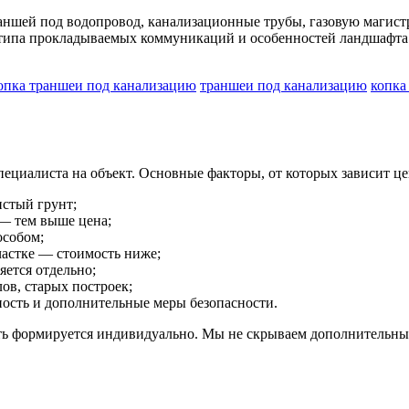
ншей под водопровод, канализационные трубы, газовую магистр
 типа прокладываемых коммуникаций и особенностей ландшафта
опка траншеи под канализацию
траншеи под канализацию
копка
пециалиста на объект. Основные факторы, от которых зависит це
истый грунт;
— тем выше цена;
собом;
частке — стоимость ниже;
яется отдельно;
ов, старых построек;
ность и дополнительные меры безопасности.
ть формируется индивидуально. Мы не скрываем дополнительные 