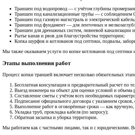
Траншеи под водопровод — с учётом глубины промерзани
Траншеи под канализационные трубы — с соблюдением 
Траншеи под газовую магистраль и электрический кабель
Траншеи под фундамент — для ленточных и мелкозаглуб
Траншеи для дренажных систем, ливневой канализации и
Рытье канав и рвов для благоустройства территории;
Копка шурфов и котлованов под септики, подвалы, забор
Мы также оказываем услуги по копке котлованов под септики 
Этапы выполнения работ
Процесс копки траншей включает несколько обязательных этап
Бесплатная консультация и предварительный расчет по те
Выезд инженера на объект для оценки условий и объема р
Составление сметы с учётом всех необходимых параметр
Подписание официального договора с указанием сроков, 
Выполнение работ в оговорённые сроки — как вручную, 
Укладка труб, прокладка кабеля (по запросу);
Обратная засыпка и уборка территории.
Мы работаем как с частными лицами, так и с юридическими. 