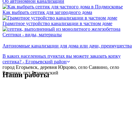
Об автономной канализации
Как выбрать септик для загородного дома
Грамотное устройство канализации в частном доме
Септики - виды, материалы
Автономные канализации для дома или дачи, преимущества
В каких населенных пунктах вы можете заказать копку
септика? - Егорьевский район
город Егорьевск, деревня Юрцово, село Саввино, село
Раменки, пгт Рязановский
Наши работы