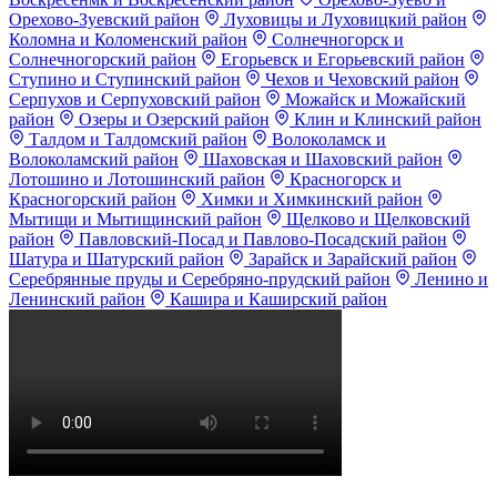
Орехово-Зуевский район
Луховицы и Луховицкий район
Коломна и Коломенский район
Солнечногорск и
Солнечногорский район
Егорьевск и Егорьевский район
Ступино и Ступинский район
Чехов и Чеховский район
Серпухов и Серпуховский район
Можайск и Можайский
район
Озеры и Озерский район
Клин и Клинский район
Талдом и Талдомский район
Волоколамск и
Волоколамский район
Шаховская и Шаховский район
Лотошино и Лотошинский район
Красногорск и
Красногорский район
Химки и Химкинский район
Мытищи и Мытищинский район
Щелково и Щелковский
район
Павловский-Посад и Павлово-Посадский район
Шатура и Шатурский район
Зарайск и Зарайский район
Серебрянные пруды и Серебряно-прудский район
Ленино и
Ленинский район
Кашира и Каширский район