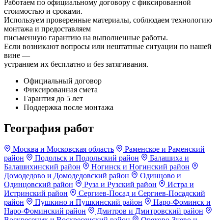
Работаем по официальному договору с фиксированной
стоимостью и сроками.
Используем проверенные материалы, соблюдаем технологию
монтажа и предоставляем
письменную гарантию на выполненные работы.
Если возникают вопросы или нештатные ситуации по нашей
вине —
устраняем их бесплатно и без затягивания.
Официальный договор
Фиксированная смета
Гарантия до 5 лет
Поддержка после монтажа
География работ
Москва и Московская область
Раменское и Раменский
район
Подольск и Подольский район
Балашиха и
Балашихинский район
Ногинск и Ногинский район
Домодедово и Домодедовский район
Одинцово и
Одинцовский район
Руза и Рузский район
Истра и
Истринский район
Сергиев-Посад и Сергиев-Посадский
район
Пушкино и Пушкинский район
Наро-Фоминск и
Наро-Фоминский район
Дмитров и Дмитровский район
Воскресенмк и Воскресенский район
Орехово-Зуево и